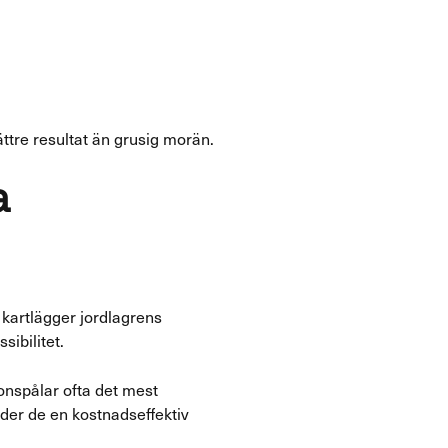
ttre resultat än grusig morän.
a
kartlägger jordlagrens
ibilitet.
ionspålar ofta det mest
der de en kostnadseffektiv