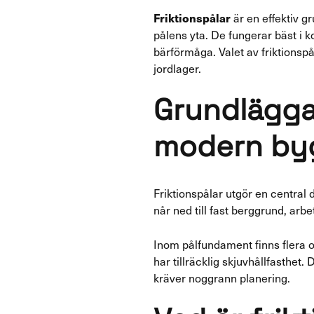
Friktionspålar
är en effektiv g
pålens yta. De fungerar bäst i 
bärförmåga. Valet av friktionsp
jordlager.
Grundläggan
modern by
Friktionspålar utgör en central
når ned till fast berggrund, arb
Inom pålfundament finns flera o
har tillräcklig skjuvhållfasthet
kräver noggrann planering.