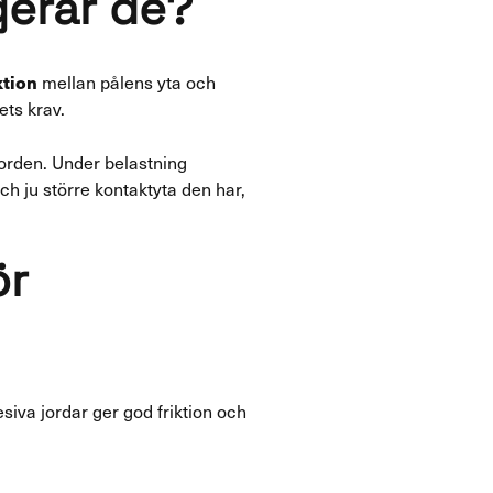
gerar de?
ktion
mellan pålens yta och
ets krav.
jorden. Under belastning
ch ju större kontaktyta den har,
ör
siva jordar ger god friktion och