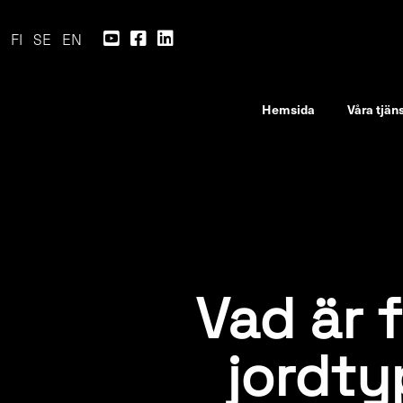
FI
SE
EN
Hemsida
Våra tjän
Vad är f
jordty