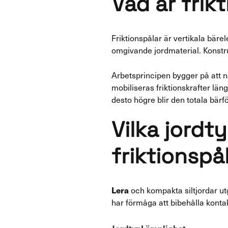
Vad är frik
Friktionspålar är vertikala bär
omgivande jordmaterial. Konstruk
Arbetsprincipen bygger på att n
mobiliseras friktionskrafter län
desto högre blir den totala bär
Vilka jordt
friktionspå
Lera
och kompakta siltjordar ut
har förmåga att bibehålla konta