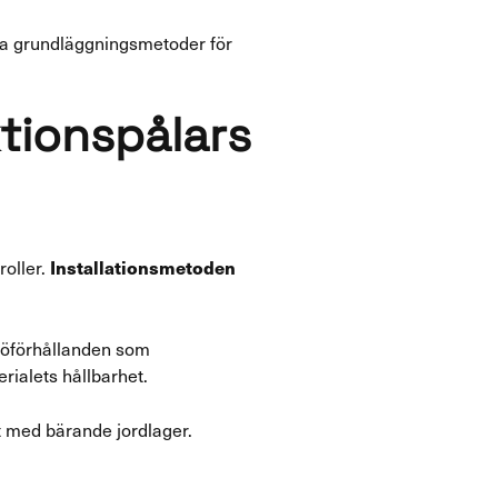
ga grundläggningsmetoder för
ktionspålars
Installationsmetoden
oller.
ljöförhållanden som
ialets hållbarhet.
kt med bärande jordlager.