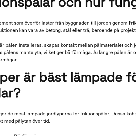
tionspålar och hur fun
fri
element som överför laster från byggnaden till jorden genom
tionen kan vara av betong, stål eller trä, beroende på projekt
är pålen installeras, skapas kontakt mellan pålmaterialet och 
gs pålens mantelyta, vilket ger bärförmåga. Ju längre pålen är o
förmågan.
yper är bäst lämpade f
lar?
gör de mest lämpade jordtyperna för friktionspålar. Dessa kohe
kt med pålytan över tid.