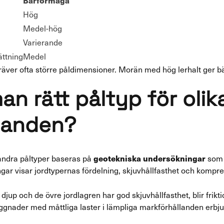
Bärförmåga
Hög
Medel-hög
Varierande
ttning
Medel
ver ofta större påldimensioner. Morän med hög lerhalt ger bä
an rätt påltyp för olik
landen?
geotekniska undersökningar
 andra påltyper baseras på
som 
r visar jordtypernas fördelning, skjuvhållfasthet och kompress
djup och de övre jordlagren har god skjuvhållfasthet, blir frikt
ggnader med måttliga laster i lämpliga markförhållanden erbju