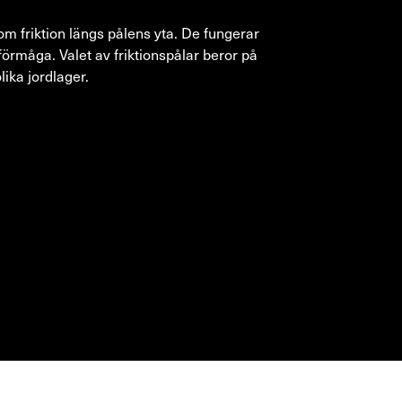
m friktion längs pålens yta. De fungerar
rförmåga. Valet av friktionspålar beror på
ika jordlager.