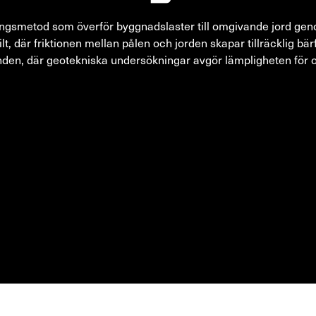
ningsmetod som överför byggnadslaster till omgivande jord geno
lt, där friktionen mellan pålen och jorden skapar tillräcklig bä
den, där geotekniska undersökningar avgör lämpligheten för ol