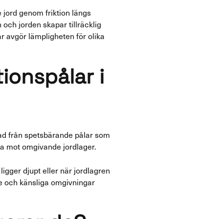
 jord genom friktion längs
 och jorden skapar tillräcklig
r avgör lämpligheten för olika
ionspålar i
nad från spetsbärande pålar som
 yta mot omgivande jordlager.
igger djupt eller när jordlagren
mme och känsliga omgivningar