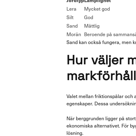
Jordtyp
Lämplighet
Lera
Mycket god
Silt
God
Sand
Måttlig
Morän
Beroende på sammansä
Sand kan också fungera, men krä
Hur väljer m
markförhål
Valet mellan friktionspålar och
egenskaper. Dessa undersökninga
När berggrunden ligger på stort 
ekonomiska alternativet. För by
lösning.