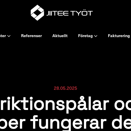
ster
Referenser
Aktuellt
Företag
Fakturering
28.05.2025
riktionspålar oc
per fungerar d