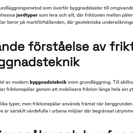
rundläggningsmetod som överför byggnadslaster till omgivande
jordtyper
kohesiva
som lera och silt, där friktionen mellan pålen
ålar beror på markförhållanden, där geotekniska undersökninga
de förståelse av frikt
ggnadsteknik
byggnadsteknik
 del av modern
inom grundläggning. Till skill
etar friktionspålar genom att mobilisera friktion längs hela sin
lika typer, men friktionspålar används främst när berggrunden l
. De är särskilt värdefulla i urbana miljöer där begränsat utry