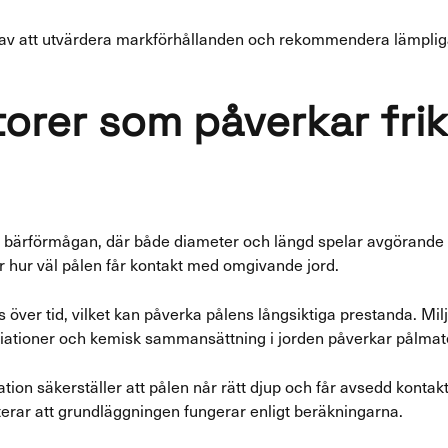
t av att utvärdera markförhållanden och rekommendera lämpli
torer som påverkar fri
 bärförmågan, där både diameter och längd spelar avgörande r
ar hur väl pålen får kontakt med omgivande jord.
över tid, vilket kan påverka pålens långsiktiga prestanda. Mi
iationer och kemisk sammansättning i jorden påverkar pålmater
lation säkerställer att pålen når rätt djup och får avsedd konta
erar att grundläggningen fungerar enligt beräkningarna.