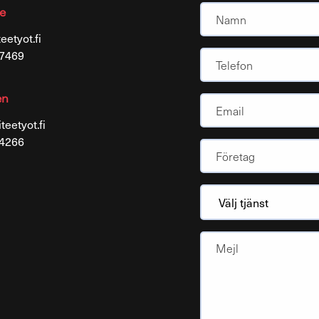
te
eetyot.fi
Namn
 7469
Telefon
en
teetyot.fi
 4266
Yritys
(Obligatoriskt)
Välj
tjänst