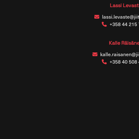
Lassi Levas
lassi.levaste@jiit
+358 44 215
Kalle Räisän
kalle.raisanen@jii
+358 40 508