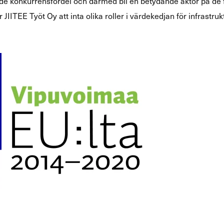
de konkurrensfördel och därmed bli en betydande aktör på de
 JIITEE Työt Oy att inta olika roller i värdekedjan för infrastru