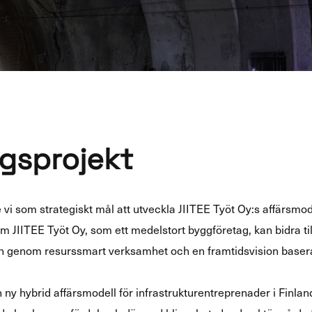
gsprojekt
e vi som strategiskt mål att utveckla JIITEE Työt Oy:s affärsmo
om JIITEE Työt Oy, som ett medelstort byggföretag, kan bidra til
en genom resurssmart verksamhet och en framtidsvision baser
en ny hybrid affärsmodell för infrastrukturentreprenader i Finl