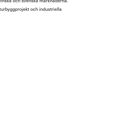
 finska och svenska marknaderna.
kturbyggprojekt och industriella