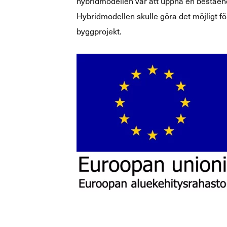
hybridmodellen var att uppnå en beståen
Hybridmodellen skulle göra det möjligt för
byggprojekt.