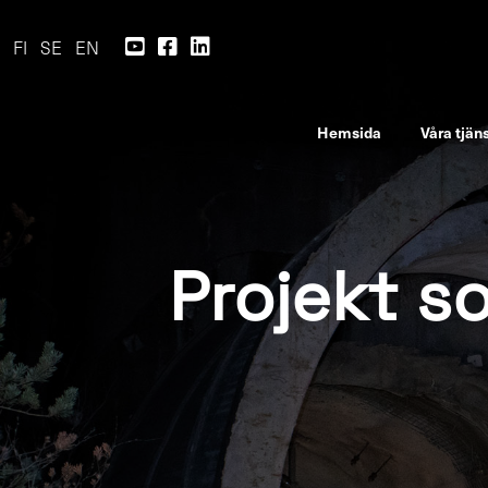
FI
SE
EN
Hemsida
Våra tjän
Projekt so