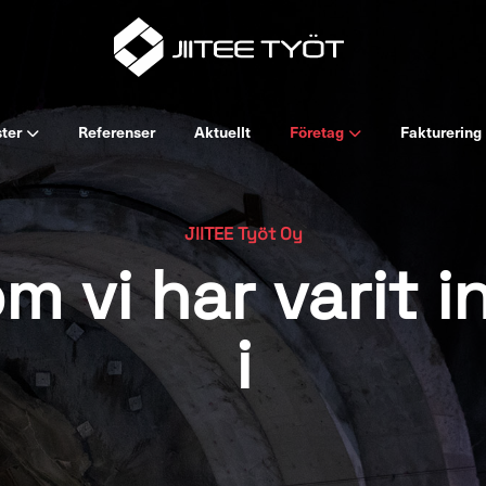
ster
Referenser
Aktuellt
Företag
Fakturering
JIITEE Työt Oy
m vi har varit 
i