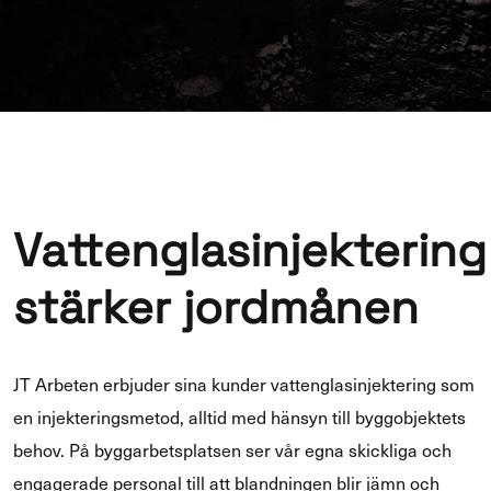
Vattenglasinjektering
stärker jordmånen
JT Arbeten erbjuder sina kunder vattenglasinjektering som
en injekteringsmetod, alltid med hänsyn till byggobjektets
behov. På byggarbetsplatsen ser vår egna skickliga och
engagerade personal till att blandningen blir jämn och