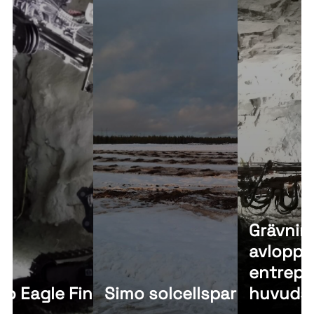
Grävnin
avloppst
varing
entrepr
co Eagle Finland Oy
Simo solcellspark
huvuds