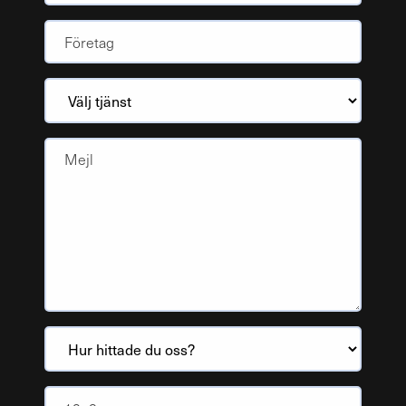
Yritys
(Obligatoriskt)
Välj
tjänst
Mejl
Hur
hittade
du
Antispam
(Obligatoriskt)