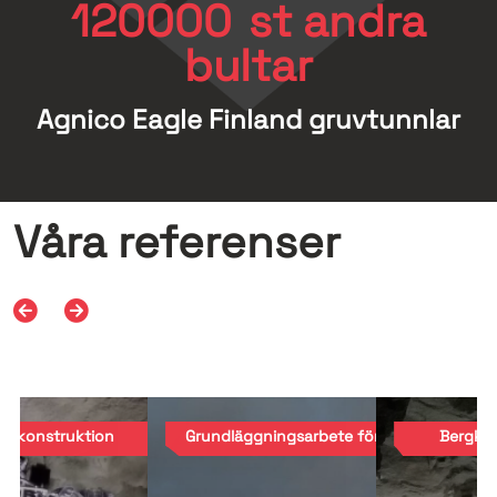
120000
st andra
bultar
Agnico Eagle Finland gruvtunnlar
Våra referenser
rgkonstruktion
Grundläggningsarbete för solcellsparker
Bergkon