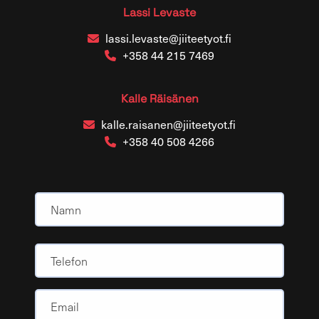
Lassi Levaste
lassi.levaste@jiiteetyot.fi
+358 44 215 7469
Kalle Räisänen
kalle.raisanen@jiiteetyot.fi
+358 40 508 4266
Namn
(Obligatoriskt)
Namn
Telefon
Email