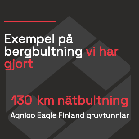
Exempel på
bergbultning
vi har
gjort
130
km nätbultning
Agnico Eagle Finland gruvtunnlar