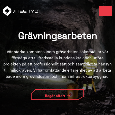
Grävningsarbeten
Vår starka komptens inom grävarbeten säkerställer vår
förmåga att tillfredsställa kundens krav och utföra
projekten på ett professionellt sätt och samtidigt ta hänsyn
till miljökraven. Vi har omfattande erfarenhet av att arbeta
både inom gruvindustrin och inom infrastrukturbyggnad.
Begär offert