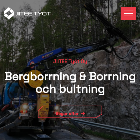
JIITEE Työt Oy
Bergborrning & Borrning
och bultning
Begär offer