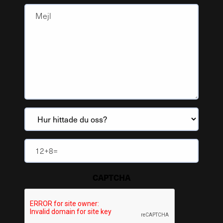
Mejl
Hur
hittade
du
Antispam
oss?
(Obligatoriskt)
(Obligatoriskt)
CAPTCHA