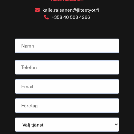
kalle.raisanen@jiiteetyot.fi
+358 40 508 4266
Namn
(Obligatoriskt)
Namn
Telefon
Email
Yritys
(Obligatoriskt)
Välj
tjänst