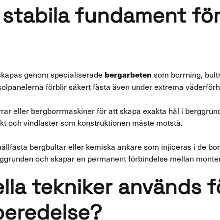
 stabila fundament för
 skapas genom specialiserade
som borrning, bult
bergarbeten
 solpanelerna förblir säkert fästa även under extrema väderför
ar eller bergborrmaskiner för att skapa exakta hål i berggru
ikt och vindlaster som konstruktionen måste motstå.
llfasta bergbultar eller kemiska ankare som injiceras i de bo
berggrunden och skapar en permanent förbindelse mellan monter
ella tekniker används f
beredelse?