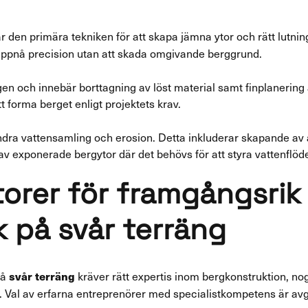
r den primära tekniken för att skapa jämna ytor och rätt lutni
 uppnå precision utan att skada omgivande berggrund.
en och innebär borttagning av löst material samt finplanerin
forma berget enligt projektets krav.
hindra vattensamling och erosion. Detta inkluderar skapande av 
v exponerade bergytor där det behövs för att styra vattenflöde
torer för framgångsrik
k på svår terräng
på
kräver rätt expertis inom bergkonstruktion, no
svår terräng
. Val av erfarna entreprenörer med specialistkompetens är av