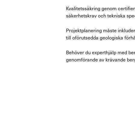
Kvalitetssäkring genom certifie
säkerhetskrav och tekniska spec
Projektplanering måste inkludera
till oförutsedda geologiska förh
Behöver du experthjälp med ber
genomförande av krävande berg