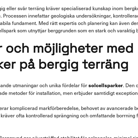
gig eller svår terräng kräver specialiserad kunskap inom ber
e. Processen innefattar geologiska undersökningar, kontroller
stabila fundament. Med rätt expertis och planering kan även 
cellspark som utnyttjar berggrunden som en stark och varaktig 
 och möjligheter med
ker på bergig terräng
dande utmaningar och unika fördelar för
. Den 
solcellsparker
e metoder för installation, men erbjuder samtidigt exceptionel
erar komplicerad markförberedelse, behovet av avancerade be
kräver ofta kontrollerad sprängning och omfattande borrning f
rggrund ger oöverträffad stabilitet för solpaneler, minimal ris