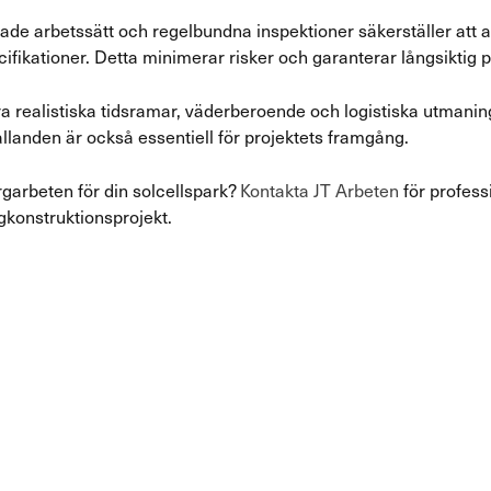
rade arbetssätt och regelbundna inspektioner säkerställer att a
ifikationer. Detta minimerar risker och garanterar långsiktig 
 realistiska tidsramar, väderberoende och logistiska utmaninga
ållanden är också essentiell för projektets framgång.
garbeten för din solcellspark?
Kontakta JT Arbeten
för profess
konstruktionsprojekt.