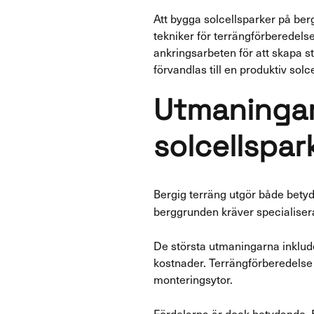
Att bygga solcellsparker på ber
tekniker för terrängförberedels
ankringsarbeten för att skapa 
förvandlas till en produktiv sol
Utmaningar
solcellspar
Bergig terräng utgör både bety
berggrunden kräver specialiserad
De största utmaningarna inklud
kostnader. Terrängförberedelse 
monteringsytor.
Fördelarna är dock betydande. Be