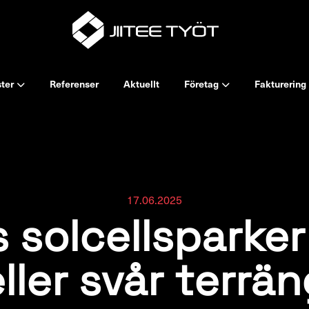
ster
Referenser
Aktuellt
Företag
Fakturering
17.06.2025
 solcellsparker
ller svår terrä