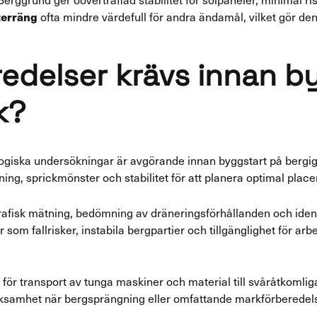
ofta mindre värdefull för andra ändamål, vilket gör den
terräng
redelser krävs innan b
k?
ogiska undersökningar är avgörande innan byggstart på berg
ng, sprickmönster och stabilitet för att planera optimal plac
afisk mätning, bedömning av dräneringsförhållanden och identi
som fallrisker, instabila bergpartier och tillgänglighet för a
 för transport av tunga maskiner och material till svåråtkomlig
ksamhet när bergsprängning eller omfattande markförberedel