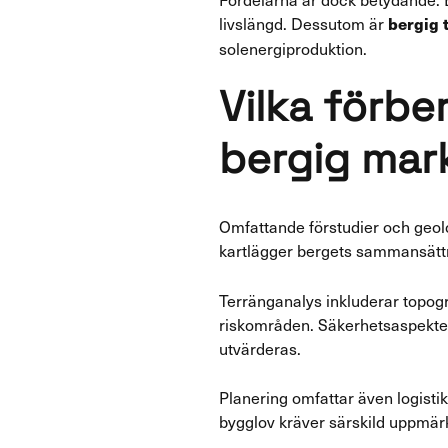
livslängd. Dessutom är
bergig 
solenergiproduktion.
Vilka förbe
bergig mar
Omfattande förstudier och geol
kartlägger bergets sammansättni
Terränganalys inkluderar topogr
riskområden. Säkerhetsaspekter 
utvärderas.
Planering omfattar även logistik
bygglov kräver särskild uppmär