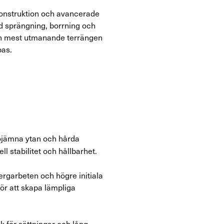
gkonstruktion och avancerade
ad sprängning, borrning och
den mest utmanande terrängen
bas.
ojämna ytan och hårda
l stabilitet och hållbarhet.
rgarbeten och högre initiala
ör att skapa lämpliga
k för sättningar och lång