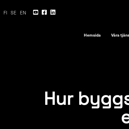
FI
SE
EN
Hemsida
Våra tjän
Hur byggs
e