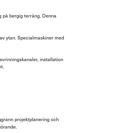
ng på bergig terräng. Denna
g av ytan. Specialmaskiner med
avrinningskanaler, installation
t.
ggrann projektplanering och
görande.