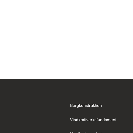
Bergkonstruktion
Vindkraftverksfundament