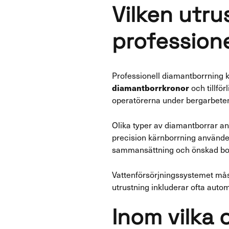
Vilken utru
profession
Professionell diamantborrning kr
diamantborrkronor
och tillfö
operatörerna under bergarbete
Olika typer av diamantborrar a
precision kärnborrning använde
sammansättning och önskad bor
Vattenförsörjningssystemet mås
utrustning inkluderar ofta aut
Inom vilka