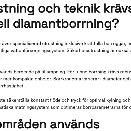
stning och teknik kräv
ell diamantborrning?
äver specialiserad utrustning inklusive kraftfulla borrriggar, h
rlitliga vattenförsörjningssystem. Säkerhetsutrustning är också
n.
nvänds beroende på tillämpning. För tunnelborrning krävs robu
r mer kompakta enheter. Borrkronorna varierar i diameter oc
rhastighet.
te säkerställa konstant flöde och tryck för optimal kylning o
omatiska matningssystem som optimerar borrparametrarna för ol
 områden används