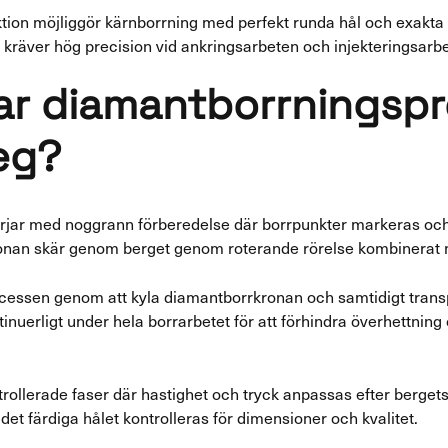
ion möjliggör kärnborrning med perfekt runda hål och exakta d
kräver hög precision vid ankringsarbeten och injekteringsarb
ar diamantborrningsp
eg?
ar med noggrann förberedelse där borrpunkter markeras och 
nan skär genom berget genom roterande rörelse kombinerat me
 processen genom att kyla diamantborrkronan och samtidigt trans
nuerligt under hela borrarbetet för att förhindra överhettning
rollerade faser där hastighet och tryck anpassas efter berget
et färdiga hålet kontrolleras för dimensioner och kvalitet.