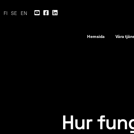
FI
SE
EN
Hemsida
Våra tjän
Hur fun