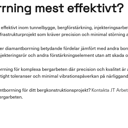
rning mest effektivt?
ffektivt inom tunnelbygge, bergförstärkning, injekteringsarbe
frastrukturprojekt som kräver precision och minimal störning av
er diamantborrning betydande fördelar jämfört med andra bor
injekteringsrör och andra förstärkningselement utan att skada
ning för komplexa bergarbeten där precision och kvalitet är 
 tight toleranser och minimal vibrationspåverkan på närliggand
tborrning för ditt bergkonstruktionsprojekt?
Kontakta JT Arbe
ergarbeten.