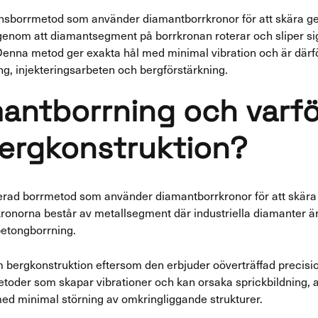
onsborrmetod som använder diamantborrkronor för att skära 
genom att diamantsegment på borrkronan roterar och sliper 
 Denna metod ger exakta hål med minimal vibration och är därf
ng, injekteringsarbeten och bergförstärkning.
mantborrning och varf
ergkonstruktion?
rad borrmetod som använder diamantborrkronor för att skär
ronorna består av metallsegment där industriella diamanter är
betongborrning.
 bergkonstruktion eftersom den erbjuder oöverträffad precisio
rmetoder som skapar vibrationer och kan orsaka sprickbildning
med minimal störning av omkringliggande strukturer.