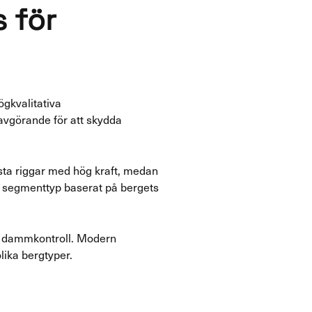
s för
ögkvalitativa
 avgörande för att skydda
sta riggar med hög kraft, medan
h segmenttyp baserat på bergets
ch dammkontroll. Modern
ika bergtyper.