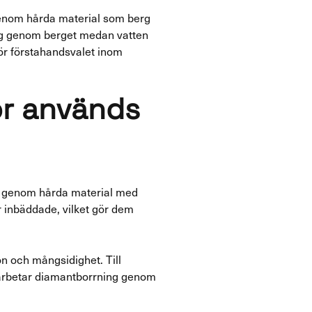
genom hårda material som berg
sig genom berget medan vatten
ör förstahandsvalet inom
ör används
a genom hårda material med
 inbäddade, vilket gör dem
n och mångsidighet. Till
, arbetar diamantborrning genom