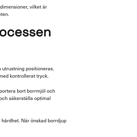
imensioner, vilket är
eten.
rocessen
utrustning positioneras.
d kontrollerat tryck.
portera bort borrmjöl och
 och säkerställa optimal
s hårdhet. När önskad borrdjup