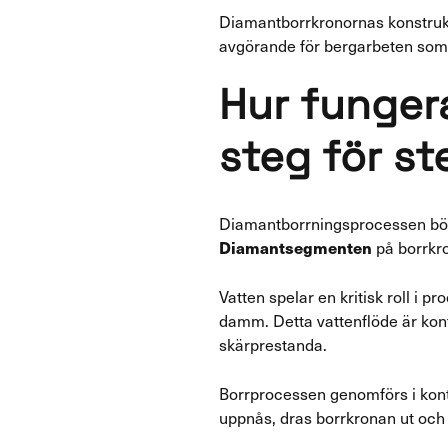
Diamantborrkronornas konstrukt
avgörande för bergarbeten som 
Hur funger
steg för st
Diamantborrningsprocessen börj
Diamantsegmenten
på borrkro
Vatten spelar en kritisk roll i
damm. Detta vattenflöde är konti
skärprestanda.
Borrprocessen genomförs i kont
uppnås, dras borrkronan ut och d