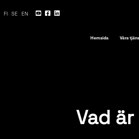
FI
SE
EN
Hemsida
Våra tjän
Vad är