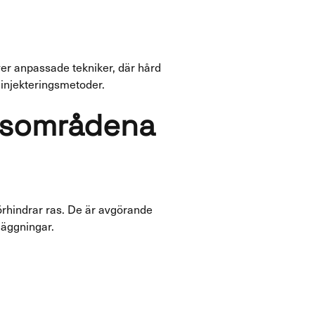
ver anpassade tekniker, där hård
 injekteringsmetoder.
ngsområdena
förhindrar ras. De är avgörande
läggningar.