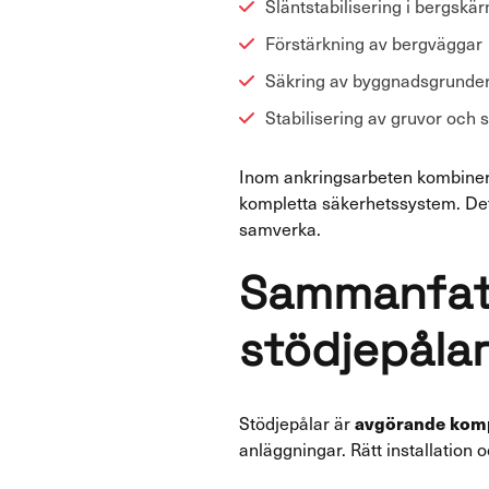
Släntstabilisering i bergskär
Förstärkning av bergväggar
Säkring av byggnadsgrunder
Stabilisering av gruvor och 
Inom ankringsarbeten kombinera
kompletta säkerhetssystem. Dett
samverka.
Sammanfatt
stödjepålar
avgörande kom
Stödjepålar är
anläggningar. Rätt installatio