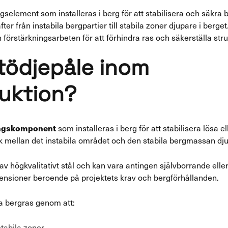
ngselement som installeras i berg för att stabilisera och säkra
ter från instabila bergpartier till stabila zoner djupare i berg
örstärkningsarbeten för att förhindra ras och säkerställa strukt
stödjepåle inom
uktion?
ingskomponent
som installeras i berg för att stabilisera lösa el
 mellan det instabila området och den stabila bergmassan djup
 av högkvalitativt stål och kan vara antingen självborrande eller
mensioner beroende på projektets krav och bergförhållanden.
a bergras genom att:
stabila zoner