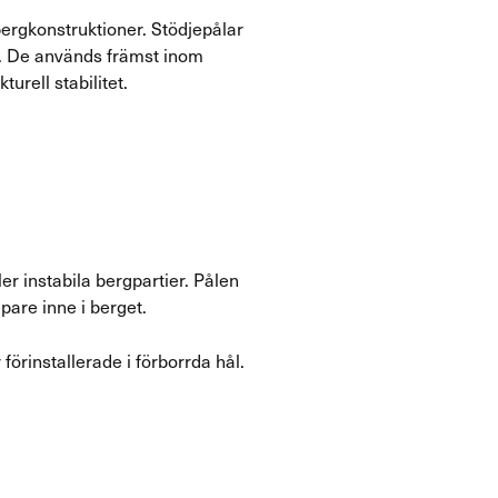
 bergkonstruktioner. Stödjepålar
et. De används främst inom
urell stabilitet.
ler instabila bergpartier. Pålen
are inne i berget.
 förinstallerade i förborrda hål.