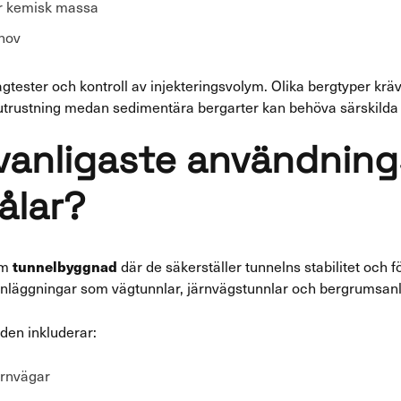
er kemisk massa
ehov
agtester och kontroll av injekteringsvolym. Olika bergtyper krä
rutrustning medan sedimentära bergarter kan behöva särskilda
e vanligaste användni
ålar?
tunnelbyggnad
om
där de säkerställer tunnelns stabilitet och 
 anläggningar som vägtunnlar, järnvägstunnlar och bergrumsan
den inkluderar:
ärnvägar