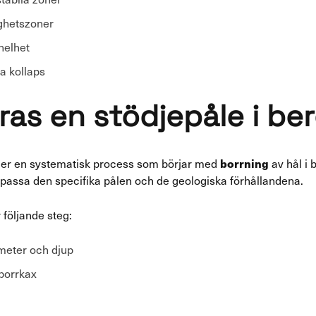
aghetszoner
helhet
a kollaps
eras en stödjepåle i be
borrning
öljer en systematisk process som börjar med
av hål i b
 passa den specifika pålen och de geologiska förhållandena.
 följande steg:
ameter och djup
 borrkax