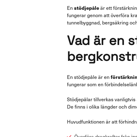
stödjepåle
En
är ett förstärkni
fungerar genom att överföra kraf
tunnelbyggnad, bergsäkring och f
Vad är en 
bergkonstr
förstärkn
En stödjepåle är en
fungerar som en förbindelselänk
Stödjepålar tillverkas vanligtvis
De finns i olika längder och di
Huvudfunktionen är att förhindr
Överföra dragkrafter från in