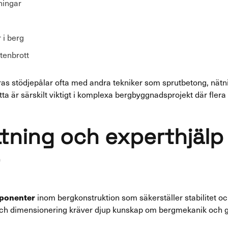
ningar
 i berg
stenbrott
s stödjepålar ofta med andra tekniker som sprutbetong, nätnin
a är särskilt viktigt i komplexa bergbyggnadsprojekt där fler
ning och experthjälp
ponenter
inom bergkonstruktion som säkerställer stabilitet oc
n och dimensionering kräver djup kunskap om bergmekanik och g