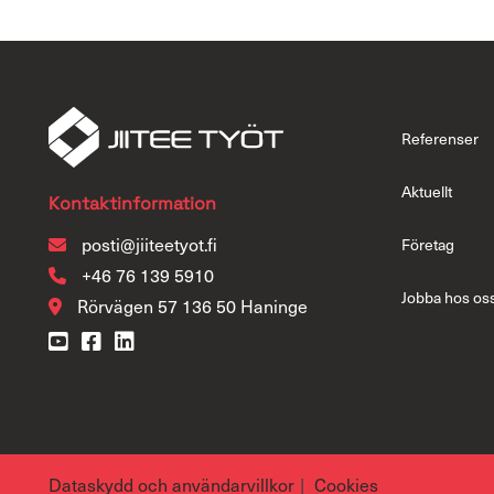
Referenser
Aktuellt
Kontaktinformation
posti@jiiteetyot.fi
Företag
+46 76 139 5910
Jobba hos os
Rörvägen 57 136 50 Haninge
Dataskydd och användarvillkor
Cookies