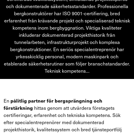
och dokumenterade säkerhetsstandarder. Professionella
bergkonstruktörer har ISO 9001-certifiering, bred
erfarenhet från krävande projekt och specialiserad teknisk
kompetens inom bergbyggnation. Viktiga kvaliteter
inkluderar dokumenterad projekthistorik från
tunnelarbeten, infrastrukturprojekt och komplexa
bergkonstruktioner. En seriös specialentreprenör har
yrkesskicklig personal, modern maskinpark och
etablerade säkerhetsrutiner som följer branschstandarder.
Teknisk kompetens…
En
pålitlig partner för bergsprängning och
förstärkning
hittas genom att utvärdera företagets
certifieringar, erfarenhet och tekniska kompetens. Sök
efter specialentreprenörer med dokumenterad
projekthistorik, kvalitetssystem och bred tjänsteportfölj